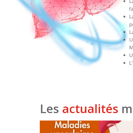
L
f
L
p
L
U
M
U
L
Les
actualités
mé