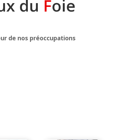
aux du
F
oie
œur de nos préoccupations