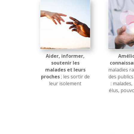
Aider, informer,
Amélio
soutenir les
connaissa
malades et leurs
maladies r
proches
; les sortir de
des public
leur isolement
: malades,
élus, pouvo