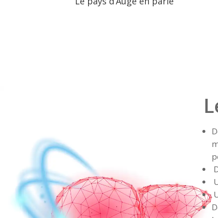
Le pays d’Auge en parle
L
D
m
p
D
U
U
D