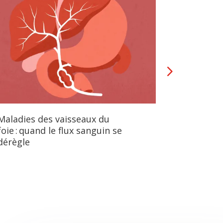
Maladies des vaisseaux du
Mieux co
foie : quand le flux sanguin se
téloméro
dérègle