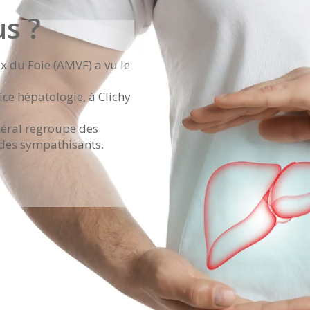
s ?
x du Foie (AMVF) a vu le
vice hépatologie, à Clichy
néral regroupe des
 des sympathisants.