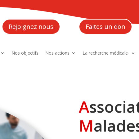
Rejoignez nous
Faites un don
Nos objectifs
Nos actions
La recherche médicale
A
ssocia
M
alade