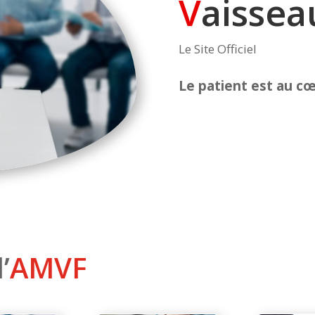
V
aisse
Le Site Officiel
Le patient est au c
’
AMVF