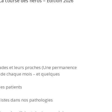
La course des héros – Edition 2026
Nos perm
lades et leurs proches (Une permanence
i de chaque mois – et quelques
es patients
istes dans nos pathologies