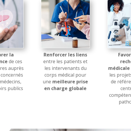
rer la
Renforcer les liens
Favor
nce
de ces
entre les patients et
rech
ares auprès
les intervenants du
médicale
s concernés
corps médical pour
les projet
 médecins,
une
meilleure prise
de référe
irs publics
en charge globale
cent
compétenc
patho